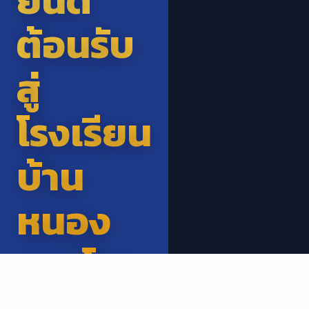
ยินดี
กิจกรรม
เจอ
ต้อนรับ
วันไหว้
ฝุ่น
สู่
ครู
PM2.5
โรงเรียน
ประจำปี
บ้าน
การ
หนอง
ศึกษา
แวงโสก
2569
กิจกรรมวันไหว้ครู ประจำ