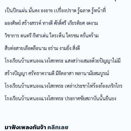
เป็นปึกแผ่น มั่นคง องอาจ เปรื่องปราด รู้ฉลาด รู้หน้าที่
ผองศิษย์ สร้างสรรค์ ทางดี ศักดิ์ศรี เกียรติยศ งดงาม
วิชาการ ดนตรี กีฬาเด่น ใครเห็น ใครชม ครั่นคร้าม
สืบต่อสายเลือดลือนาม อร่าม งามยิ่ง สิ่งดี
โรงเรียนบ้านหนองแวงโสกพระ แสงสว่างเสมอด้วยปัญญาไม่มี
สร้างปัญญา ศรัทธาความดี มีจิตอาสา พลานามัยสมบูรณ์
โรงเรียนบ้านหนองแวงโสกพระ เหล่าประชาโห่ร้องก้องเกริกไกร
โรงเรียนบ้านหนองแวงโสกพระ ประกาศชัยสถาบันนั้นยืนยง
มาฟังเพลงกันจ้า
คลิกเลย