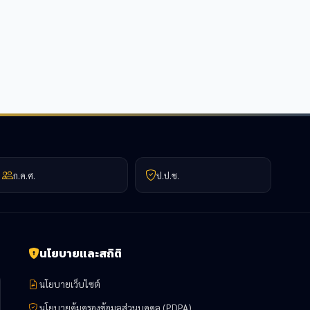
ก.ค.ศ.
ป.ป.ช.
นโยบายและสถิติ
นโยบายเว็บไซต์
นโยบายคุ้มครองข้อมูลส่วนบุคคล (PDPA)